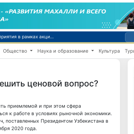
По всей республике продолжаются мероприятия в рамках акции «Актуальные 40 дней»
Оказавшийся в сложной ситуации в Германии соотечественник возвращен в Узбекистан
Общество
Наука и образование
Культура
Тур
В Узбекистане определили порядок создания и эксплуатации платных автодорог
Мошенничество при трудоустройстве за рубежом: в Каракалпакстане и Ташкенте выявлены новые случаи обмана граждан
В Сенате состоялась встреча с представителем Госдепартамента США
решить ценовой вопрос?
ть приемлемой и при этом сфера
ься к работе в условиях рыночной экономики.
ч, поставленных Президентом Узбекистана в
ября 2020 года.