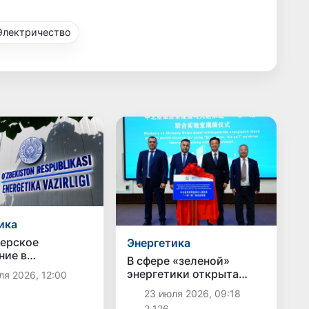
Электричество
ика
ерское
Энергетика
ние в
В сфере «зеленой»
энергетической
энергетики открыта
я 2026, 12:00
 будет
совместная узбекско-
енствовано
23 июля 2026, 09:18
китайская научно-
2 126