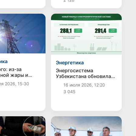
исследовательская
лаборатория
ика
Энергетика
го: из-за
Энергосистема
ной жары и
Узбекистана обновила
ой нагрузки на
рекорды: потребление и
я 2026, 15:30
16 июля 2026, 12:20
истему в
выработка
3 045
тане вводятся
электроэнергии
ые отключения
достигли новых
энергии
максимумов