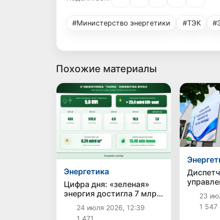
#Министерство энергетики
#ТЭК
#
Похожие материалы
Энергет
Энергетика
Диспетч
управле
Цифра дня: «зеленая»
электро
энергия достигла 7 млрд
23 июл
системе
кВт⋅ч - это на 23%
1 547
24 июля 2026, 12:39
усоверш
больше, чем за
1 471