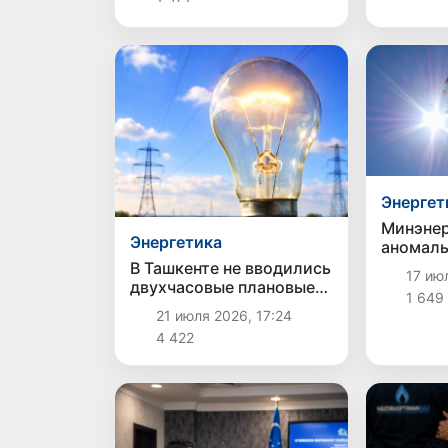
аналогичный период
прошлого года
Энергет
Минэнер
Энергетика
аномаль
рекордн
В Ташкенте не вводились
17 июл
энергос
двухчасовые плановые
1 649
Узбекис
отключения
21 июля 2026, 17:24
временн
электроэнергии
4 422
электро