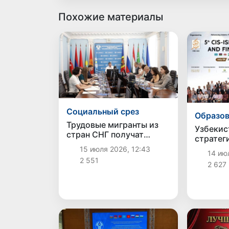
Похожие материалы
Социальный срез
Образов
Трудовые мигранты из
Узбекис
стран СНГ получат
стратег
дополнительные
образов
15 июля 2026, 12:43
гарантии медицинской
14 ию
исламск
2 551
защиты
2 627