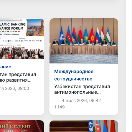
ание
Международное
тан представил
сотрудничество
ию развития
ания в сфере
Узбекистан представил
ля 2026, 09:00
их финансов
антимонопольные
реформы на заседании
4 июля 2026, 08:42
Межгосударственного
1 149
совета СНГ