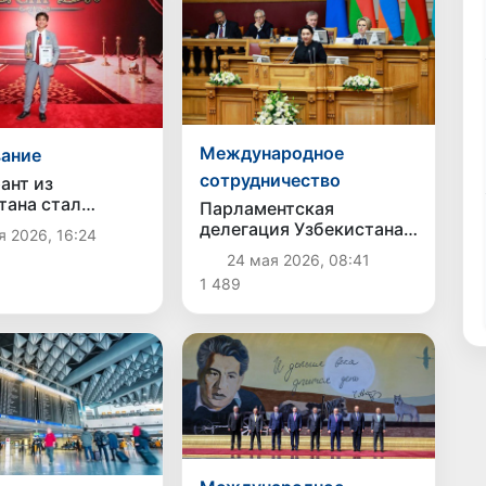
Международное
ание
сотрудничество
ант из
тана стал
Парламентская
елем конкурса
делегация Узбекистана
я 2026, 16:24
 студент СНГ»
приняла участие в 60-м
24 мая 2026, 08:41
пленарном заседании
1 489
Межпарламентской
Ассамблеи СНГ