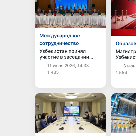
Международное
сотрудничество
Образов
Узбекистан принял
Магистр
участие в заседании
Узбекис
Совета руководителей
победит
11 июня 2026, 14:38
3 июн
таможенных служб
«Лучший
1 435
1 554
стран СНГ в Казахстане