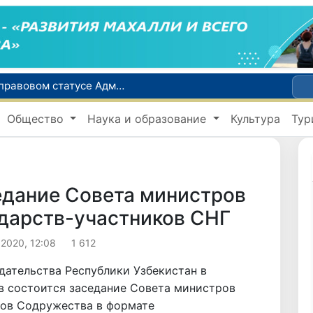
Сенат одобрил Конституционный закон о правовом статусе Администрации Президента Республики Узбекистан
В Ташкенте задержали подозреваемых в распространении крупной партии наркотиков
Общество
Наука и образование
Культура
Тур
сий по инвалидности
До 10 августа студенты могут исправить отклоненные заявления на перевод в государственные вузы
Страны Центральной Азии одобрили проект автоматизированного учета воды в бассейне Сырдарьи
едание Совета министров
ударств-участников СНГ
 2020, 12:08
1 612
едательства Республики Узбекистан в
 состоится заседание Совета министров
ков Содружества в формате