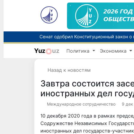
Yuz
uz
Политика
Экономика
В Узбекистане упростят назначение пен
Назад к новостям
Завтра состоится зас
иностранных дел гос
Международное сотрудничество
9 дек
10 декабря 2020 года в рамках предс
Содружестве Независимых Государств
иностранных дел государств-участни