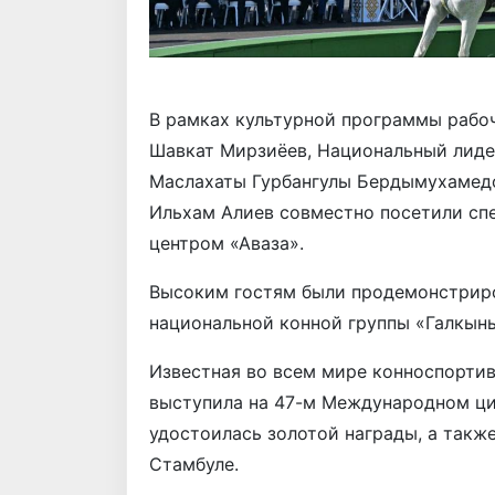
В рамках культурной программы рабоч
Шавкат Мирзиёев, Национальный лиде
Маслахаты Гурбангулы Бердымухамед
Ильхам Алиев совместно посетили сп
центром «Аваза».
Высоким гостям были продемонстриро
национальной конной группы «Галкын
Известная во всем мире конноспортив
выступила на 47-м Международном ци
удостоилась золотой награды, а такж
Стамбуле.