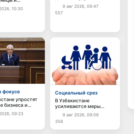
оплачивать проезд сразу
ится к статусу
9 авг 2026, 09:47
2026, 10:30
при посадке в автобус
миллионника
557
в фокусе
Социальный срез
истане упростят
В Узбекистане
е бизнеса и
усиливаются меры
ят возможности
социальной защиты
2026, 09:23
9 авг 2026, 09:09
фамилии для
населения
358