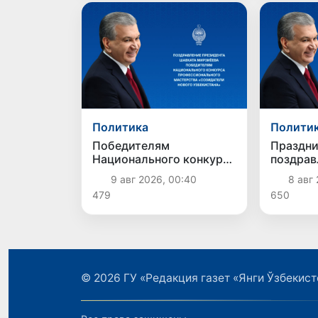
Политика
Полити
Победителям
Праздни
Национального конкурса
поздрав
профессионального
строите
9 авг 2026, 00:40
8 авг 
мастерства
479
650
«Созидатели Нового
Узбекистана»
© 2026
ГУ «Редакция газет «Янги Ўзбекист