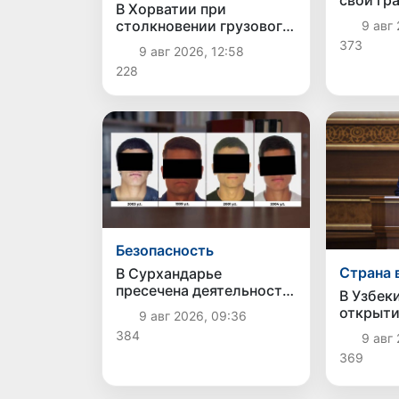
В Хорватии при
приблиз
столкновении грузового
9 авг 
города-
и пассажирского
373
9 авг 2026, 12:58
поездов пострадали 24
228
человека
Безопасность
Страна 
В Сурхандарье
пресечена деятельность
В Узбек
подпольной группы,
открыти
9 авг 2026, 09:36
планировавшей теракты
расшир
384
9 авг 
и выезд в Сирию
выбора 
369
ребенка