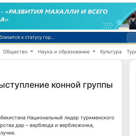
Самарканд расширит свои границы и приблизится к статусу города-миллионника
С 1 сентября пассажиры должны будут оплачивать проезд сразу при посадке в автобус
Общество
Наука и образование
Культура
Тур
В Сурхандарье пресечена деятельность подпольной группы, планировавшей теракты и выезд в Сирию
В Узбекистане упростят открытие бизнеса и расширят возможности выбора фамилии для ребенка
В Хорватии при столкновении грузового и пассажирского поездов пострадали 24 человека
ыступление конной группы
Узбекистана Национальный лидер туркменского
арства дар – верблюда и верблюжонка,
лучие.