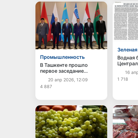
Зеленая
Промышленность
Водная 
Централ
В Ташкенте прошло
климати
первое заседание
16 апр
поиск с
министров
1 718
20 апр 2026, 12:09
решени
промышленности стран
4 887
Центральной Азии и
России