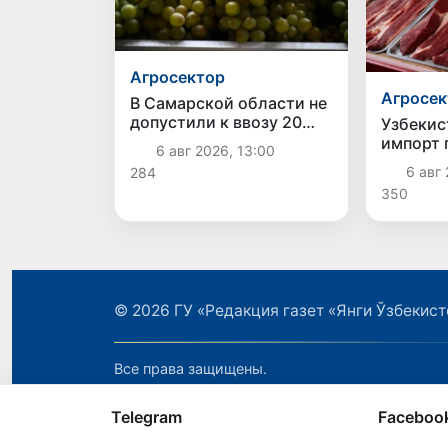
Агросектор
Агросек
В Самарской области не
допустили к ввозу 20
Узбекис
тонн винограда из
импорт 
6 авг 2026, 13:00
Узбекистана из-за
основн
6 авг 
284
выявления карантинного
поставщ
350
сорняка
Индия и
© 2026
ГУ «Редакция газет «Янги Ўзбекист
Все права защищены.
Telegram
Faceboo