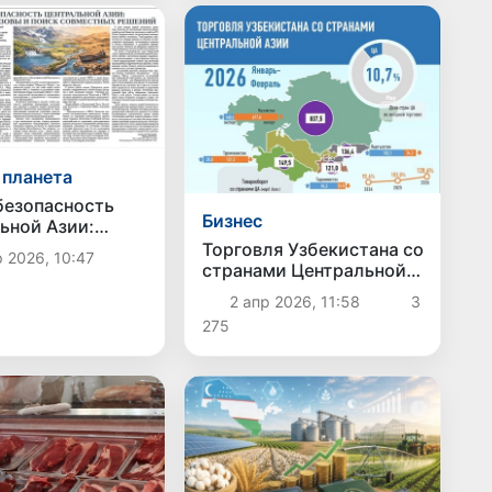
 планета
безопасность
Бизнес
ьной Азии:
ческие вызовы и
Торговля Узбекистана со
 2026, 10:47
овместных
странами Центральной
й
Азии в январе-феврале
2 апр 2026, 11:58
3
2026 года: инфографика
275