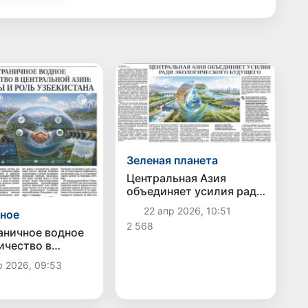
Зеленая планета
Центральная Азия
объединяет усилия ради
экологического
22 апр 2026, 10:51
ное
будущего
2 568
аничное водное
ичество в
ьной Азии:
р 2026, 09:53
ивы и роль
тана