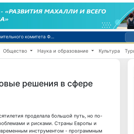
В Ташкенте состоялось заседание Исполнительного комитета Федерации тяжелой атлетики Азии
Коканд присоединился к Глобальному альянсу ЮНЕСКО по медиа- и информационной грамотности
Общество
Наука и образование
Культура
Тур
В Ташкентской области шесть компаний подозреваются в уклонении от уплаты налогов на 42,5 млрд сумов
В Узбекистане совершенствуется система обращения с опасными отходами
При содействии Генконсульства Узбекистана соотечественница, перенесшая инсульт в Алматы, вернулась на родину
овые решения в сфере
сятилетия проделала большой путь, но по-
роблемами и рисками. Страны Европы и
современным инструментом - программным