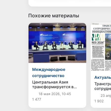
Похожие материалы
Международное
сотрудничество
Актуаль
Центральная Азия
Трансгр
трансформируется в
сотрудн
самостоятельный центр
Централ
18 мая 2026, 10:45
23 ап
экономического роста и
инициат
1 477
логистической
1 902
Узбекис
связанности Евразии