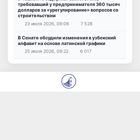
требовавший у предпринимателя 360 тысяч
долларов за «урегулирование» вопросов со
строительством
23 июля 2026, 09:06
7 528
В Сенате обсудили изменения в узбекский
алфавит на основе латинской графики
25 июля 2026, 09:22
6 017
© 2026
ГУ «Редакция газет «Янги Ўзбекистон» и
«Правда Востока»
О нас
Авторы
Контакты
Вакансии
Использование материалов
Все права защищены.
Сделано
yuz.uz