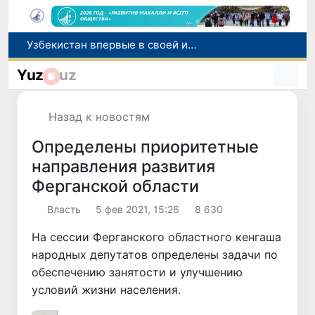
Число пользователей мобильного интернета в Узбекистане за 10 лет выросло в 4,3 раза
При содействии Генконсульства Узбекистана соотечественница, перенесшая инсульт в Алматы, вернулась на родину
Yuz
uz
В Ташкенте состоялось заседание Исполнительного комитета Федерации тяжелой атлетики Азии
Китай и Россия стали крупнейшими торговыми партнерами Узбекистана в первом полугодии 2026 года
Назад к новостям
Узбекистан впервые в своей истории примет престижную Международную олимпиаду по информатике IOI 2026
Определены приоритетные
направления развития
Ферганской области
Власть
5 фев 2021, 15:26
8 630
На сессии Ферганского областного кенгаша
народных депутатов определены задачи по
обеспечению занятости и улучшению
условий жизни населения.