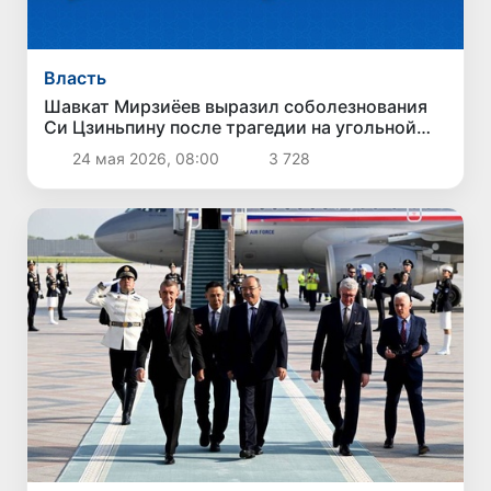
Власть
Шавкат Мирзиёев выразил соболезнования
Си Цзиньпину после трагедии на угольной
шахте в Китае
24 мая 2026, 08:00
3 728