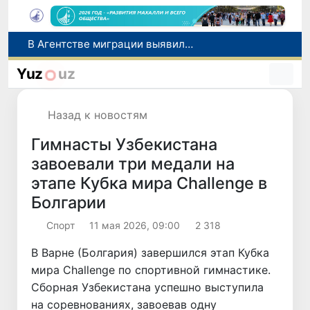
В Узбекистане с начала «Месячника благоустройства и милосердия в махаллях» выявлено около 350 экологических нарушений
В Навоийской области задержан гражданин Казахстана с 2 кг наркотического вещества
Yuz
uz
Более 795 тысяч первоклассников получат «Президентские подарки» в новом учебном году
В Сырдарьинской области пресечена незаконная рыбная ловля
Назад к новостям
В Агентстве миграции выявили хищение более 1 млрд сумов бюджетных средств
Гимнасты Узбекистана
завоевали три медали на
этапе Кубка мира Challenge в
Болгарии
Спорт
11 мая 2026, 09:00
2 318
В Варне (Болгария) завершился этап Кубка
мира Challenge по спортивной гимнастике.
Сборная Узбекистана успешно выступила
на соревнованиях, завоевав одну