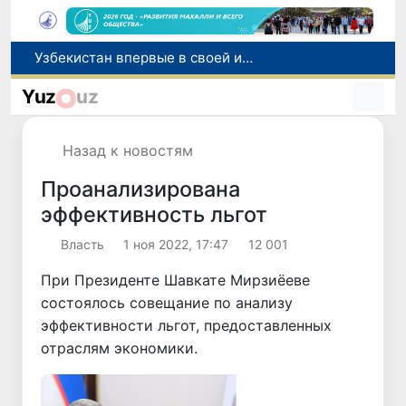
Число пользователей мобильного интернета в Узбекистане за 10 лет выросло в 4,3 раза
При содействии Генконсульства Узбекистана соотечественница, перенесшая инсульт в Алматы, вернулась на родину
Yuz
uz
В Ташкенте состоялось заседание Исполнительного комитета Федерации тяжелой атлетики Азии
Китай и Россия стали крупнейшими торговыми партнерами Узбекистана в первом полугодии 2026 года
Назад к новостям
Узбекистан впервые в своей истории примет престижную Международную олимпиаду по информатике IOI 2026
Проанализирована
эффективность льгот
Власть
1 ноя 2022, 17:47
12 001
При Президенте Шавкате Мирзиёеве
состоялось совещание по анализу
эффективности льгот, предоставленных
отраслям экономики.