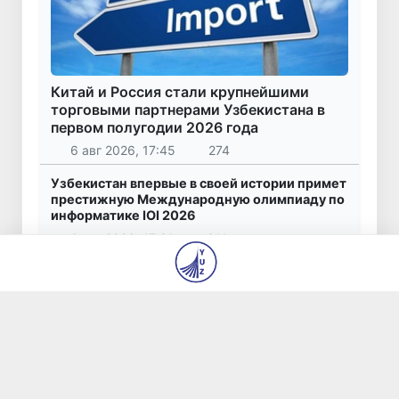
Китай и Россия стали крупнейшими
торговыми партнерами Узбекистана в
первом полугодии 2026 года
6 авг 2026, 17:45
274
Узбекистан впервые в своей истории примет
престижную Международную олимпиаду по
информатике IOI 2026
6 авг 2026, 17:31
311
Рассмотрено исполнение приоритетных
задач в энергетической отрасли
6 авг 2026, 17:03
860
Число пользователей мобильного интернета
в Узбекистане за 10 лет выросло в 4,3 раза
6 авг 2026, 16:38
330