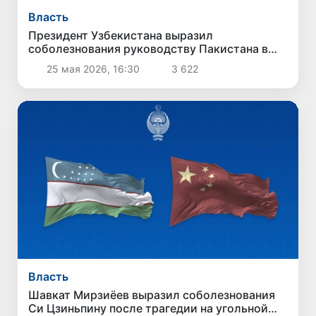
Власть
Президент Узбекистана выразил
соболезнования руководству Пакистана в
связи с терактом в Кветте
25 мая 2026, 16:30
3 622
Власть
Шавкат Мирзиёев выразил соболезнования
Си Цзиньпину после трагедии на угольной