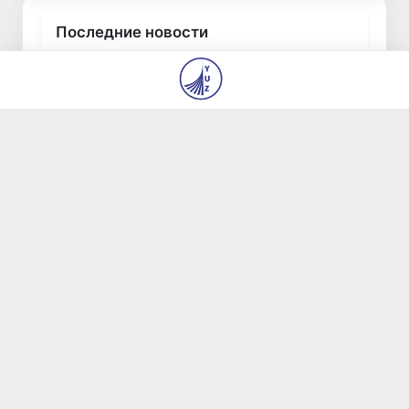
Последние новости
Китай и Россия стали крупнейшими
торговыми партнерами Узбекистана в
первом полугодии 2026 года
6 авг 2026, 17:45
20
Узбекистан впервые в своей истории примет
престижную Международную олимпиаду по
информатике IOI 2026