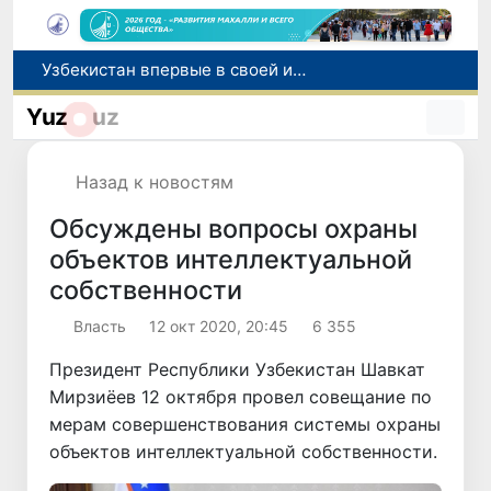
Узбекистан впервые в своей истории примет престижную Международную олимпиаду по информатике IOI 2026
Число пользователей мобильного интернета в Узбекистане за 10 лет выросло в 4,3 раза
При содействии Генконсульства Узбекистана соотечественница, перенесшая инсульт в Алматы, вернулась на родину
Yuz
uz
В Ташкенте состоялось заседание Исполнительного комитета Федерации тяжелой атлетики Азии
Китай и Россия стали крупнейшими торговыми партнерами Узбекистана в первом полугодии 2026 года
Назад к новостям
Обсуждены вопросы охраны
объектов интеллектуальной
собственности
Власть
12 окт 2020, 20:45
6 355
Президент Республики Узбекистан Шавкат
Мирзиёев 12 октября провел совещание по
мерам совершенствования системы охраны
объектов интеллектуальной собственности.