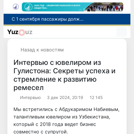
В Сурхандарье пресечена деятельность подпольной группы, планировавшей теракты и выезд в Сирию
В Узбекистане упростят открытие бизнеса и расширят возможности выбора фамилии для ребенка
Yuz
uz
В Хорватии при столкновении грузового и пассажирского поездов пострадали 24 человека
Самарканд расширит свои границы и приблизится к статусу города-миллионника
Назад к новостям
С 1 сентября пассажиры должны будут оплачивать проезд сразу при посадке в автобус
Интервью с ювелиром из
Гулистона: Секреты успеха и
стремление к развитию
ремесел
Интервью
3 дек 2024, 20:19
12 145
Мы встретились с Абдукаримом Набиевым,
талантливым ювелиром из Узбекистана,
который с 2018 года ведет бизнес
совместно с супругой.