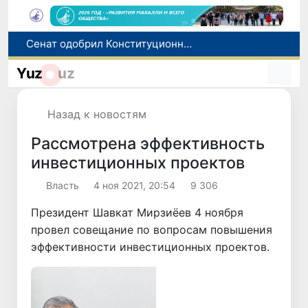
В Ташкенте задержали подозреваемых в распространении крупной партии наркотиков
В Узбекистане упростят назначение пенсий по инвалидности
Yuz
uz
До 10 августа студенты могут исправить отклоненные заявления на перевод в государственные вузы
Страны Центральной Азии одобрили проект автоматизированного учета воды в бассейне Сырдарьи
Назад к новостям
Сенат одобрил Конституционный закон о правовом статусе Администрации Президента Республики Узбекистан
Рассмотрена эффективность
инвестиционных проектов
Власть
4 ноя 2021, 20:54
9 306
Президент Шавкат Мирзиёев 4 ноября
провел совещание по вопросам повышения
эффективности инвестиционных проектов.