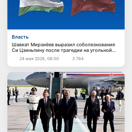
Власть
Шавкат Мирзиёев выразил соболезнования
Си Цзиньпину после трагедии на угольной
шахте в Китае
24 мая 2026, 08:00
3 764