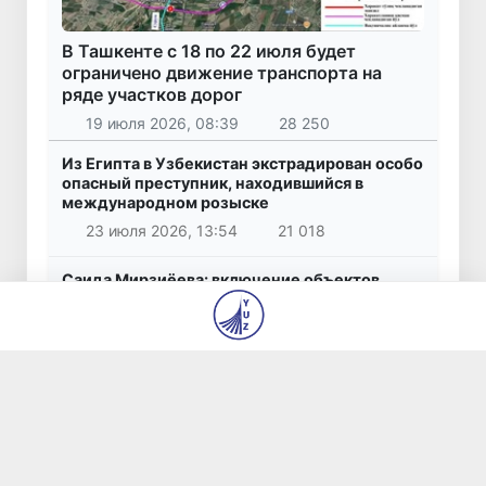
В Ташкенте с 18 по 22 июля будет
ограничено движение транспорта на
ряде участков дорог
19 июля 2026, 08:39
28 250
Из Египта в Узбекистан экстрадирован особо
опасный преступник, находившийся в
международном розыске
23 июля 2026, 13:54
21 018
Саида Мирзиёева: включение объектов
модернистской архитектуры Ташкента в
Список всемирного наследия ЮНЕСКО -
большая победа Узбекистана
27 июля 2026, 08:40
9 964
22,5 тысячи долларов за несуществующие
автомобили: житель Ташкента стал жертвой
мошенничества
26 июля 2026, 10:16
7 638