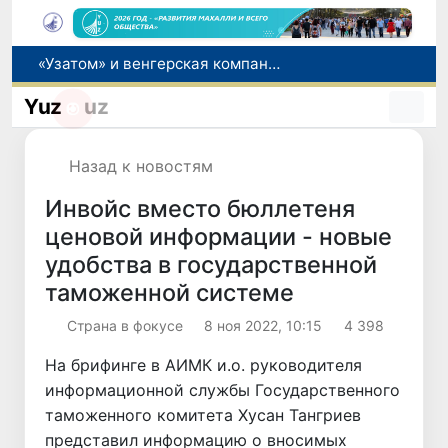
«Узатом» и венгерская компания «MVM EGI Zrt.» обсудили реализацию проекта систем сухого охлаждения для АЭС
В Сенате обсудили меры по улучшению позиций Узбекистана в международных рейтингах и индексах
Yuz
uz
Глава МИД Узбекистана провел переговоры с руководством Индии и принял участие в Узбекско-индийском бизнес-форуме
Прогноз погоды на день 6 августа
Назад к новостям
В июле в Узбекистане зафиксировано снижение цен на продукты питания и рост стоимости отдельных товаров и услуг
Инвойс вместо бюллетеня
ценовой информации - новые
удобства в государственной
таможенной системе
Страна в фокусе
8 ноя 2022, 10:15
4 398
На брифинге в АИМК и.о. руководителя
информационной службы Государственного
таможенного комитета Хусан Тангриев
представил информацию о вносимых