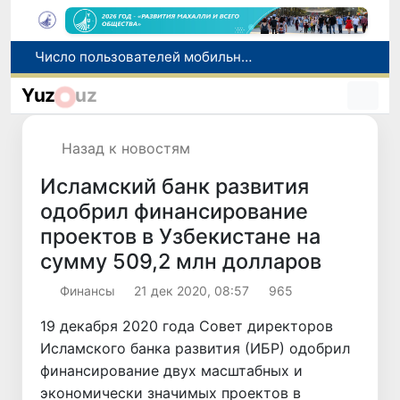
При содействии Генконсульства Узбекистана соотечественница, перенесшая инсульт в Алматы, вернулась на родину
В Ташкенте состоялось заседание Исполнительного комитета Федерации тяжелой атлетики Азии
Yuz
uz
Китай и Россия стали крупнейшими торговыми партнерами Узбекистана в первом полугодии 2026 года
Узбекистан впервые в своей истории примет престижную Международную олимпиаду по информатике IOI 2026
Назад к новостям
Число пользователей мобильного интернета в Узбекистане за 10 лет выросло в 4,3 раза
Исламский банк развития
одобрил финансирование
проектов в Узбекистане на
сумму 509,2 млн долларов
Финансы
21 дек 2020, 08:57
965
19 декабря 2020 года Совет директоров
Исламского банка развития (ИБР) одобрил
финансирование двух масштабных и
экономически значимых проектов в