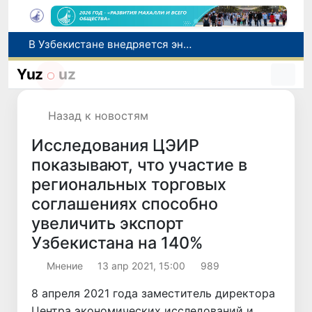
В Узбекистане внедряется энергетический паспорт махалли
Узбекистан и Япония расширят сотрудничество в сфере высшего образования, науки и инноваций
Yuz
uz
В Узбекистане разрешили покупать до 500 долларов наличными без документов
Между Абу-Даби и Ташкентом запущены ежедневные авиарейсы
Назад к новостям
В Узбекистане вводятся новые правила оказания риелторских услуг
Исследования ЦЭИР
показывают, что участие в
региональных торговых
соглашениях способно
увеличить экспорт
Узбекистана на 140%
Мнение
13 апр 2021, 15:00
989
8 апреля 2021 года заместитель директора
Центра экономических исследований и