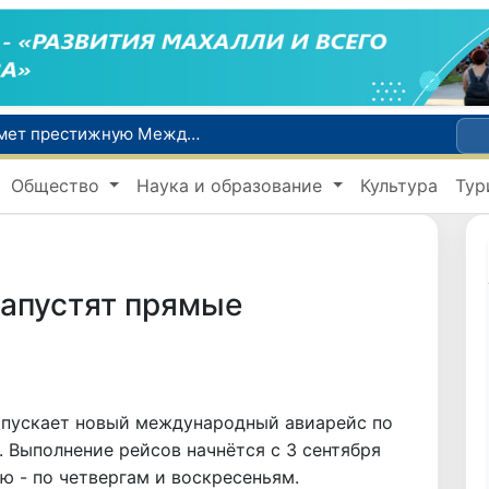
Узбекистан впервые в своей истории примет престижную Международную олимпиаду по информатике IOI 2026
Число пользователей мобильного интернета в Узбекистане за 10 лет выросло в 4,3 раза
Общество
Наука и образование
Культура
Тур
При содействии Генконсульства Узбекистана соотечественница, перенесшая инсульт в Алматы, вернулась на родину
В Ташкенте состоялось заседание Исполнительного комитета Федерации тяжелой атлетики Азии
Китай и Россия стали крупнейшими торговыми партнерами Узбекистана в первом полугодии 2026 года
запустят прямые
запускает новый международный авиарейс по
. Выполнение рейсов начнётся с 3 сентября
лю - по четвергам и воскресеньям.