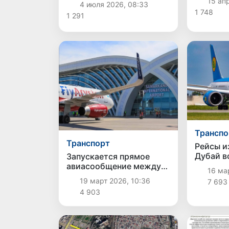
15 ап
4 июля 2026, 08:33
авиасо
широкофюзеляжный
1 748
1 291
Airbus A330
Транспо
Транспорт
Рейсы и
Дубай в
Запускается прямое
аэропор
авиасообщение между
16 мар
частичн
Самаркандом и Алматы
19 март 2026, 10:36
7 693
воздушн
4 903
простра