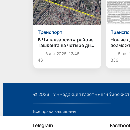
Транспорт
Транспо
В Чиланзарском районе
Новые д
Ташкента на четыре дня
возмож
ограничат движение на
6 авг 2026, 12:46
6 авг 
участке Малой
431
339
кольцевой дороги
© 2026
ГУ «Редакция газет «Янги Ўзбекист
Все права защищены.
Telegram
Faceboo