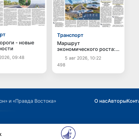
рт
Транспорт
ороги - новые
Маршрут
ности
экономического роста:
как страна построила
2026, 09:48
5 авг 2026, 10:22
транспортную систему
498
нового века
О нас
Авторы
Конт
он» и «Правда Востока»
k