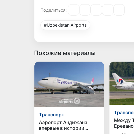
Поделиться:
#Uzbekistan Airports
Похожие материалы
Транспо
Транспорт
Между Т
Аэропорт Андижана
Еревано
впервые в истории
запусти
принял