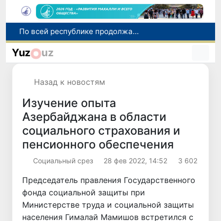
Оказавшийся в сложной ситуации в Германии соотечественник возвращен в Узбекистан
В Узбекистане определили порядок создания и эксплуатации платных автодорог
Yuz
uz
Мошенничество при трудоустройстве за рубежом: в Каракалпакстане и Ташкенте выявлены новые случаи обмана граждан
В Сенате состоялась встреча с представителем Госдепартамента США
Назад к новостям
По всей республике продолжаются мероприятия в рамках акции «Актуальные 40 дней»
Изучение опыта
Азербайджана в области
социального страхования и
пенсионного обеспечения
Социальный срез
28 фев 2022, 14:52
3 602
Председатель правления Государственного
фонда социальной защиты при
Министерстве труда и социальной защиты
населения Гималай Мамишов встретился с