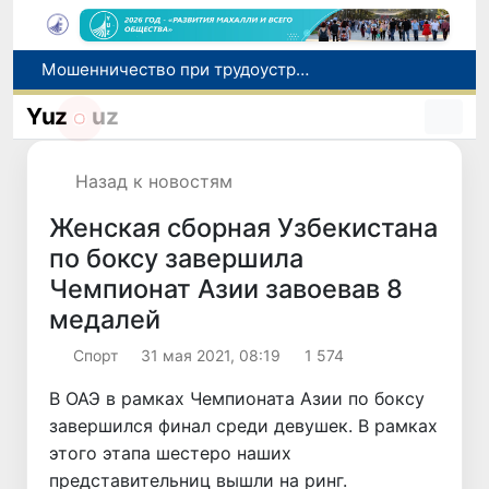
Мошенничество при трудоустройстве за рубежом: в Каракалпакстане и Ташкенте выявлены новые случаи обмана граждан
Премьер-министр Узбекистана принял участие во встрече с Президентом Кыргызстана в рамках мероприятий ЕАЭС
Yuz
uz
Национальную кухню Узбекистана продвигают на международный рынок через гастротуризм
Оказавшийся в сложной ситуации в Германии соотечественник возвращен в Узбекистан
Назад к новостям
В Узбекистане определили порядок создания и эксплуатации платных автодорог
Женская сборная Узбекистана
по боксу завершила
Чемпионат Азии завоевав 8
медалей
Спорт
31 мая 2021, 08:19
1 574
В ОАЭ в рамках Чемпионата Азии по боксу
завершился финал среди девушек. В рамках
этого этапа шестеро наших
представительниц вышли на ринг.