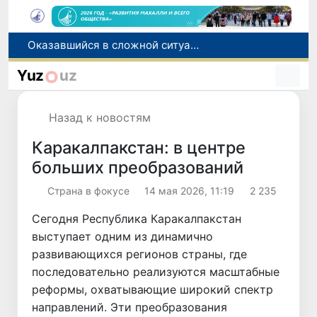
Оказавшийся в сложной ситуации в Германии соотечественник возвращен в Узбекистан
В Узбекистане определили порядок создания и эксплуатации платных автодорог
Yuz
uz
Мошенничество при трудоустройстве за рубежом: в Каракалпакстане и Ташкенте выявлены новые случаи обмана граждан
В Сенате состоялась встреча с представителем Госдепартамента США
Назад к новостям
По всей республике продолжаются мероприятия в рамках акции «Актуальные 40 дней»
Каракалпакстан: в центре
больших преобразований
Страна в фокусе
14 мая 2026, 11:19
2 235
Сегодня Республика Каракалпакстан
выступает одним из динамично
развивающихся регионов страны, где
последовательно реализуются масштабные
реформы, охватывающие широкий спектр
направлений. Эти преобразования