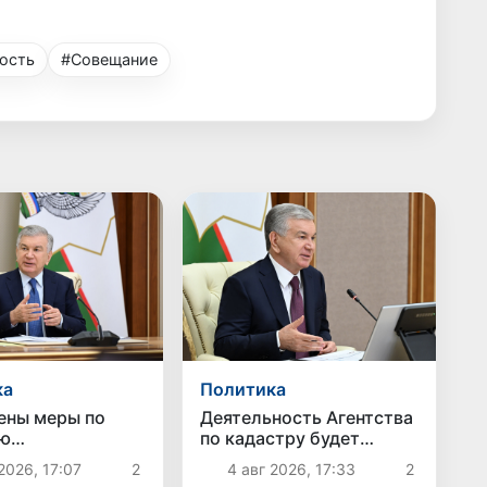
ость
#Совещание
ка
Политика
ены меры по
Деятельность Агентства
ию
по кадастру будет
водства и
организована на основе
2026, 17:07
2
4 авг 2026, 17:33
2
дства
новых подходов