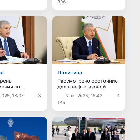
896
ка
Политика
трены
Рассмотрено состояние
ения по
дел в нефтегазовой
йшему
отрасли
2026, 18:07
3
3 авг 2026, 16:42
3
енствованию
145
 социальной