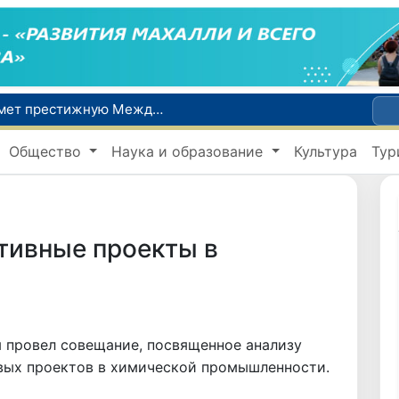
Узбекистан впервые в своей истории примет престижную Международную олимпиаду по информатике IOI 2026
Число пользователей мобильного интернета в Узбекистане за 10 лет выросло в 4,3 раза
Общество
Наука и образование
Культура
Тур
При содействии Генконсульства Узбекистана соотечественница, перенесшая инсульт в Алматы, вернулась на родину
В Ташкенте состоялось заседание Исполнительного комитета Федерации тяжелой атлетики Азии
Китай и Россия стали крупнейшими торговыми партнерами Узбекистана в первом полугодии 2026 года
тивные проекты в
 провел совещание, посвященное анализу
вых проектов в химической промышленности.