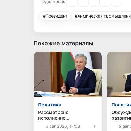
Поделиться:
#Президент
#Химическая промышленн
Похожие материалы
Политика
Полити
Рассмотрено
Обсужд
исполнение
развит
приоритетных задач в
животно
6 авг 2026, 17:03
1
5 авг 
энергетической отрасли
птицево