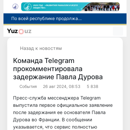
Оказавшийся в сложной ситуации в Германии соотечественник возвращен в Узбекистан
В Узбекистане определили порядок создания и эксплуатации платных автодорог
Yuz
uz
Мошенничество при трудоустройстве за рубежом: в Каракалпакстане и Ташкенте выявлены новые случаи обмана граждан
В Сенате состоялась встреча с представителем Госдепартамента США
Назад к новостям
По всей республике продолжаются мероприятия в рамках акции «Актуальные 40 дней»
Команда Telegram
прокомментировала
задержание Павла Дурова
Cобытия
26 авг 2024, 08:53
5 838
Пресс-служба мессенджера Telegram
выпустила первое официальное заявление
после задержания ее основателя Павла
Дурова во Франции. В сообщении
указывается, что сервис полностью