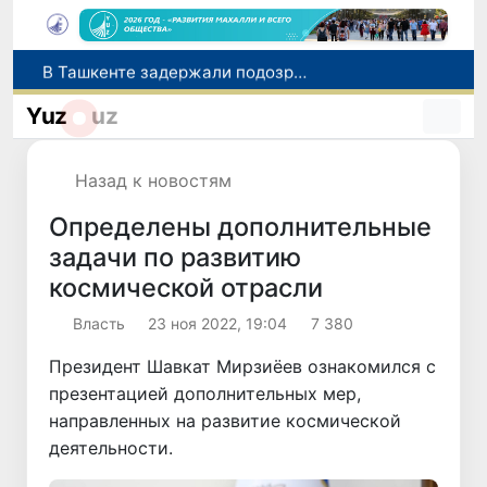
В Ташкенте задержали подозреваемых в распространении крупной партии наркотиков
В Узбекистане упростят назначение пенсий по инвалидности
Yuz
uz
До 10 августа студенты могут исправить отклоненные заявления на перевод в государственные вузы
Страны Центральной Азии одобрили проект автоматизированного учета воды в бассейне Сырдарьи
Назад к новостям
Сенат одобрил Конституционный закон о правовом статусе Администрации Президента Республики Узбекистан
Определены дополнительные
задачи по развитию
космической отрасли
Власть
23 ноя 2022, 19:04
7 380
Президент Шавкат Мирзиёев ознакомился с
презентацией дополнительных мер,
направленных на развитие космической
деятельности.