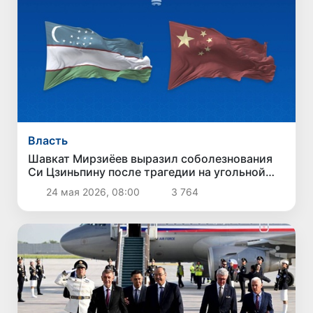
Власть
Шавкат Мирзиёев выразил соболезнования
Си Цзиньпину после трагедии на угольной
шахте в Китае
24 мая 2026, 08:00
3 764