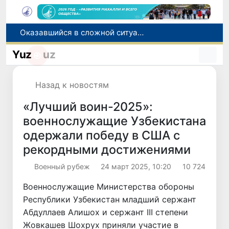
Оказавшийся в сложной ситуации в Германии соотечественник возвращен в Узбекистан
В Узбекистане определили порядок создания и эксплуатации платных автодорог
Yuz
uz
Мошенничество при трудоустройстве за рубежом: в Каракалпакстане и Ташкенте выявлены новые случаи обмана граждан
Премьер-министр Узбекистана принял участие во встрече с Президентом Кыргызстана в рамках мероприятий ЕАЭС
Назад к новостям
По всей республике продолжаются мероприятия в рамках акции «Актуальные 40 дней»
«Лучший воин-2025»:
военнослужащие Узбекистана
одержали победу в США с
рекордными достижениями
Военный рубеж
24 март 2025, 10:20
10 724
Военнослужащие Министерства обороны
Республики Узбекистан младший сержант
Абдуллаев Алишох и сержант III степени
Жовкашев Шохрух приняли участие в