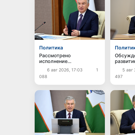
Политика
Полити
Рассмотрено
Обсужд
исполнение
развит
приоритетных задач в
животно
6 авг 2026, 17:03
1
5 авг 
энергетической отрасли
птицево
088
497