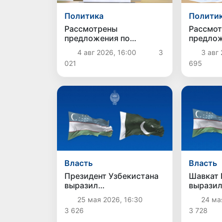
Политика
Полити
Рассмотрены
Рассмо
предложения по
предлож
совершенствованию
дальне
4 авг 2026, 16:00
3
3 авг 
системы оплаты труда
соверш
021
695
государственных
системы
служащих
защиты
Власть
Власть
Президент Узбекистана
Шавкат 
выразил
вырази
соболезнования
соболез
25 мая 2026, 16:30
24 ма
руководству Пакистана
Цзиньпи
3 626
3 728
в связи с терактом в
трагеди