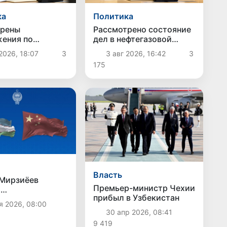
ка
Политика
трены
Рассмотрено состояние
ения по
дел в нефтегазовой
йшему
отрасли
2026, 18:07
3
3 авг 2026, 16:42
3
енствованию
175
 социальной
Власть
Мирзиёев
Премьер-министр Чехии
л
прибыл в Узбекистан
нования Си
я 2026, 08:00
ну после
30 апр 2026, 08:41
и на угольной
9 419