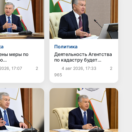
ка
Политика
ены меры по
Деятельность Агентства
ию
по кадастру будет
водства и
организована на основе
2026, 17:07
2
4 авг 2026, 17:33
2
дства
новых подходов
965