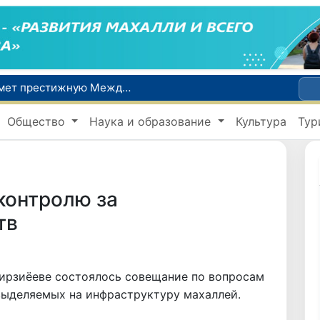
Узбекистан впервые в своей истории примет престижную Международную олимпиаду по информатике IOI 2026
Число пользователей мобильного интернета в Узбекистане за 10 лет выросло в 4,3 раза
Общество
Наука и образование
Культура
Тур
При содействии Генконсульства Узбекистана соотечественница, перенесшая инсульт в Алматы, вернулась на родину
В Ташкенте состоялось заседание Исполнительного комитета Федерации тяжелой атлетики Азии
Китай и Россия стали крупнейшими торговыми партнерами Узбекистана в первом полугодии 2026 года
контролю за
тв
Мирзиёеве состоялось совещание по вопросам
выделяемых на инфраструктуру махаллей.