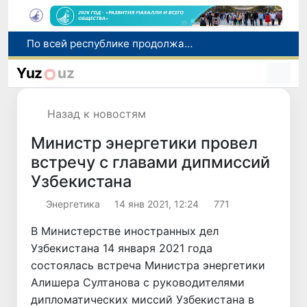
Оказавшийся в сложной ситуации в Германии соотечественник возвращен в Узбекистан
В Узбекистане определили порядок создания и эксплуатации платных автодорог
Yuz
uz
Мошенничество при трудоустройстве за рубежом: в Каракалпакстане и Ташкенте выявлены новые случаи обмана граждан
В Сенате состоялась встреча с представителем Госдепартамента США
Назад к новостям
По всей республике продолжаются мероприятия в рамках акции «Актуальные 40 дней»
Министр энергетики провел
встречу с главами дипмиссий
Узбекистана
Энергетика
14 янв 2021, 12:24
771
В Министерстве иностранных дел
Узбекистана 14 января 2021 года
состоялась встреча Министра энергетики
Алишера Султанова с руководителями
дипломатических миссий Узбекистана в