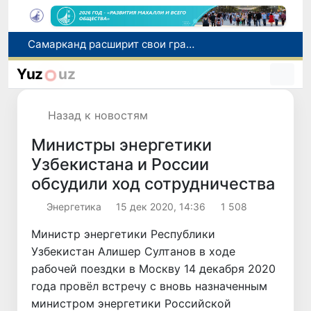
С 1 сентября пассажиры должны будут оплачивать проезд сразу при посадке в автобус
В Сурхандарье пресечена деятельность подпольной группы, планировавшей теракты и выезд в Сирию
Yuz
uz
В Узбекистане упростят открытие бизнеса и расширят возможности выбора фамилии для ребенка
В Хорватии при столкновении грузового и пассажирского поездов пострадали 24 человека
Назад к новостям
Самарканд расширит свои границы и приблизится к статусу города-миллионника
Министры энергетики
Узбекистана и России
обсудили ход сотрудничества
Энергетика
15 дек 2020, 14:36
1 508
Министр энергетики Республики
Узбекистан Алишер Султанов в ходе
рабочей поездки в Москву 14 декабря 2020
года провёл встречу с вновь назначенным
министром энергетики Российской