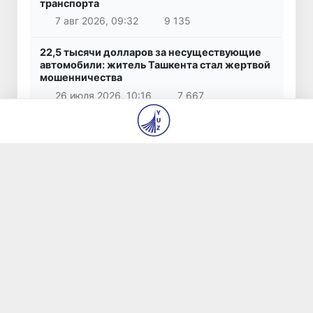
транспорта
7 авг 2026, 09:32
9 135
22,5 тысячи долларов за несуществующие
автомобили: житель Ташкента стал жертвой
мошенничества
26 июля 2026, 10:16
7 667
В Ташкенте задержан вымогатель,
требовавший у предпринимателя 360 тысяч
долларов за «урегулирование» вопросов со
строительством
23 июля 2026, 09:06
7 666
Первые леди Узбекистана, Кыргызстана и
Азербайджана посетили реабилитационный
центр «Алтын Балалык»
31 июля 2026, 14:01
7 116