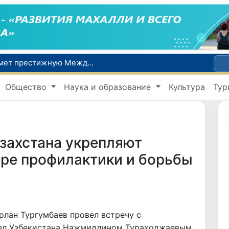
Узбекистан впервые в своей истории примет престижную Международную олимпиаду по информатике IOI 2026
Число пользователей мобильного интернета в Узбекистане за 10 лет выросло в 4,3 раза
Общество
Наука и образование
Культура
Тур
При содействии Генконсульства Узбекистана соотечественница, перенесшая инсульт в Алматы, вернулась на родину
В Ташкенте состоялось заседание Исполнительного комитета Федерации тяжелой атлетики Азии
Китай и Россия стали крупнейшими торговыми партнерами Узбекистана в первом полугодии 2026 года
захстана укрепляют
ере профилактики и борьбы
рлан Тургумбаев провел встречу с
дел Узбекистана Нажмиддином Тураходжаевым.