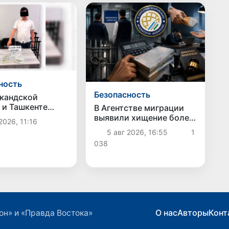
ность
Безопасность
кандской
 и Ташкенте
В Агентстве миграции
ны факты
выявили хищение более
2026, 11:16
ии и
1 млрд сумов
5 авг 2026, 16:55
1
ичества
бюджетных средств
038
О нас
Авторы
Конт
он» и «Правда Востока»