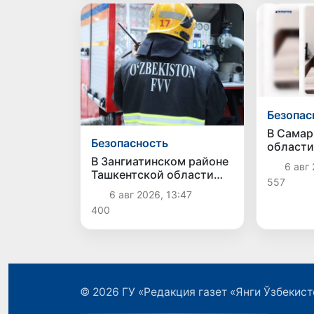
Безопас
В Самар
Безопасность
области
пресече
В Зангиатинском районе
6 авг 
коррупц
Ташкентской области
557
мошенн
произошёл пожар в
6 авг 2026, 13:47
магазине
400
© 2026
ГУ «Редакция газет «Янги Ўзбекист