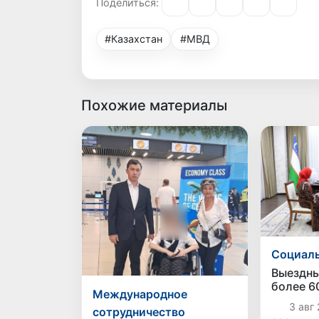
Поделиться:
#Казахстан
#МВД
Похожие материалы
Социаль
Выездны
более 6
Международное
граждан
3 авг 
сотрудничество
непосре