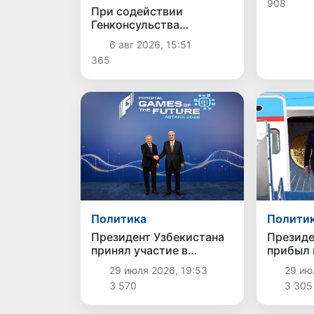
908
приема
При содействии
Генконсульства
Узбекистана
6 авг 2026, 15:51
соотечественница,
365
перенесшая инсульт в
Алматы, вернулась на
родину
Политика
Полити
Президент Узбекистана
Президе
принял участие в
прибыл 
церемонии открытия
29 июля 2026, 19:53
29 июл
«Игр будущего»
3 570
3 305