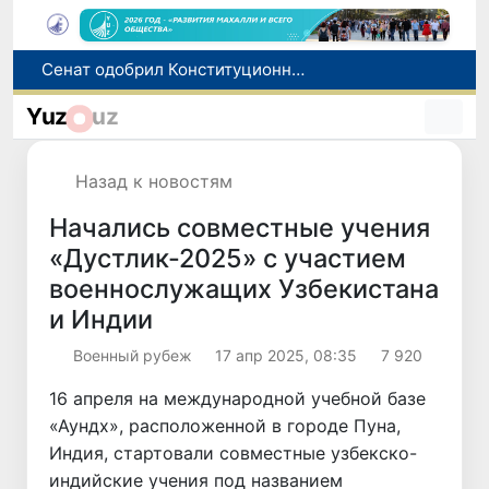
В Ташкенте задержали подозреваемых в распространении крупной партии наркотиков
В Узбекистане упростят назначение пенсий по инвалидности
Yuz
uz
До 10 августа студенты могут исправить отклоненные заявления на перевод в государственные вузы
Страны Центральной Азии одобрили проект автоматизированного учета воды в бассейне Сырдарьи
Назад к новостям
Сенат одобрил Конституционный закон о правовом статусе Администрации Президента Республики Узбекистан
Начались совместные учения
«Дустлик-2025» с участием
военнослужащих Узбекистана
и Индии
Военный рубеж
17 апр 2025, 08:35
7 920
16 апреля на международной учебной базе
«Аундх», расположенной в городе Пуна,
Индия, стартовали совместные узбекско-
индийские учения под названием