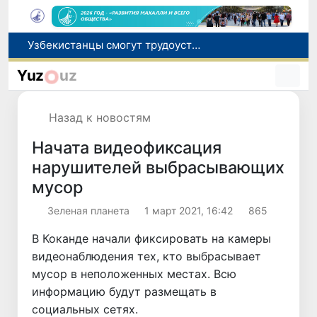
В шести городах Ташкентской области модернизируют систему общественного транспорта
В Узбекистане стартовал месячник Целей устойчивого развития
Yuz
uz
В июле представительство Агентства миграции в Москве оказало помощь более 1,8 тысячам граждан Узбекистана
Ташкент готовится принять чемпионат Азии по тяжелой атлетике
Назад к новостям
Узбекистанцы смогут трудоустроиться на сезонные сельхозработы в США по программе H-2A
Начата видеофиксация
нарушителей выбрасывающих
мусор
Зеленая планета
1 март 2021, 16:42
865
В Коканде начали фиксировать на камеры
видеонаблюдения тех, кто выбрасывает
мусор в неположенных местах. Всю
информацию будут размещать в
социальных сетях.