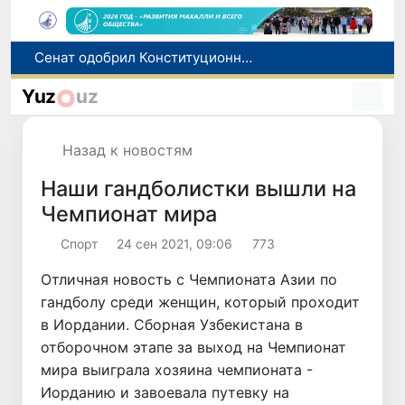
В Ташкенте задержали подозреваемых в распространении крупной партии наркотиков
В Узбекистане упростят назначение пенсий по инвалидности
Yuz
uz
До 10 августа студенты могут исправить отклоненные заявления на перевод в государственные вузы
Страны Центральной Азии одобрили проект автоматизированного учета воды в бассейне Сырдарьи
Назад к новостям
Сенат одобрил Конституционный закон о правовом статусе Администрации Президента Республики Узбекистан
Наши гандболистки вышли на
Чемпионат мира
Спорт
24 сен 2021, 09:06
773
Отличная новость с Чемпионата Азии по
гандболу среди женщин, который проходит
в Иордании. Сборная Узбекистана в
отборочном этапе за выход на Чемпионат
мира выиграла хозяина чемпионата -
Иорданию и завоевала путевку на