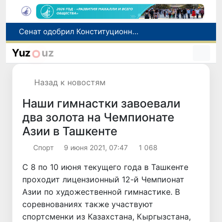
В Ташкенте задержали подозреваемых в распространении крупной партии наркотиков
В Узбекистане упростят назначение пенсий по инвалидности
Yuz
uz
До 10 августа студенты могут исправить отклоненные заявления на перевод в государственные вузы
Страны Центральной Азии одобрили проект автоматизированного учета воды в бассейне Сырдарьи
Назад к новостям
Сенат одобрил Конституционный закон о правовом статусе Администрации Президента Республики Узбекистан
Наши гимнастки завоевали
два золота на Чемпионате
Азии в Ташкенте
Спорт
9 июня 2021, 07:47
1 068
С 8 по 10 июня текущего года в Ташкенте
проходит лицензионный 12-й Чемпионат
Азии по художественной гимнастике. В
соревнованиях также участвуют
спортсменки из Казахстана, Кыргызстана,