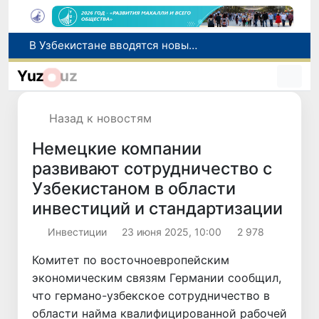
В Узбекистане вводятся новые правила оказания риелторских услуг
В Узбекистане внедряется энергетический паспорт махалли
Yuz
uz
Узбекистан и Япония расширят сотрудничество в сфере высшего образования, науки и инноваций
В Узбекистане разрешили покупать до 500 долларов наличными без документов
Назад к новостям
ОБСЕ содействует укреплению системы управления женской трудовой миграцией в Узбекистане
Немецкие компании
развивают сотрудничество с
Узбекистаном в области
инвестиций и стандартизации
Инвестиции
23 июня 2025, 10:00
2 978
Комитет по восточноевропейским
экономическим связям Германии сообщил,
что германо-узбекское сотрудничество в
области найма квалифицированной рабочей