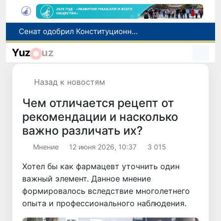
В Ташкенте задержали подозреваемых в распространении крупной партии наркотиков
В Узбекистане упростят назначение пенсий по инвалидности
Yuz
uz
До 10 августа студенты могут исправить отклоненные заявления на перевод в государственные вузы
Страны Центральной Азии одобрили проект автоматизированного учета воды в бассейне Сырдарьи
Назад к новостям
Сенат одобрил Конституционный закон о правовом статусе Администрации Президента Республики Узбекистан
Чем отличается рецепт от
рекомендации и насколько
важно различать их?
Мнение
12 июня 2026, 10:37
3 015
Хотел бы как фармацевт уточнить один
важный элемент. Данное мнение
формировалось вследствие многолетнего
опыта и профессионального наблюдения.