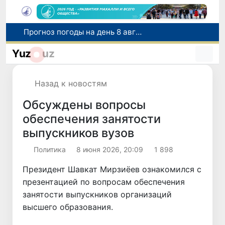
В Сенате состоялась встреча с представителем Госдепартамента США
По всей республике продолжаются мероприятия в рамках акции «Актуальные 40 дней»
Yuz
uz
Оказавшийся в сложной ситуации в Германии соотечественник возвращен в Узбекистан
Юные тяжелоатлеты Узбекистана завоевали первую медаль на чемпионате Азии
Назад к новостям
Прогноз погоды на день 8 августа
Обсуждены вопросы
обеспечения занятости
выпускников вузов
Политика
8 июня 2026, 20:09
1 898
Президент Шавкат Мирзиёев ознакомился с
презентацией по вопросам обеспечения
занятости выпускников организаций
высшего образования.