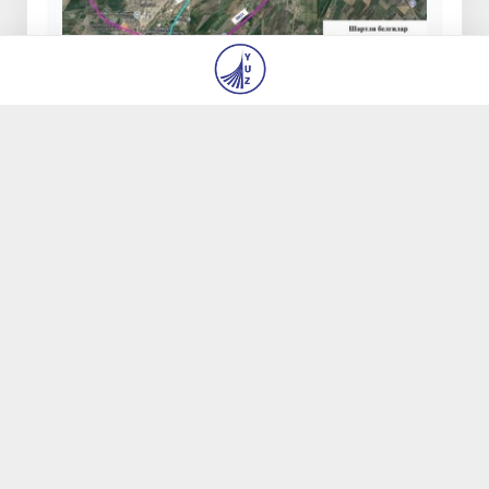
В Ташкенте с 18 по 22 июля будет
ограничено движение транспорта на
ряде участков дорог
19 июля 2026, 08:39
28 188
Из Египта в Узбекистан экстрадирован особо
опасный преступник, находившийся в
международном розыске
23 июля 2026, 13:54
20 973
Саида Мирзиёева: включение объектов
модернистской архитектуры Ташкента в
Список всемирного наследия ЮНЕСКО -
большая победа Узбекистана
27 июля 2026, 08:40
9 656
22,5 тысячи долларов за несуществующие
автомобили: житель Ташкента стал жертвой
мошенничества