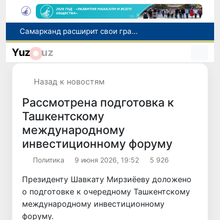
С 1 сентября пассажиры должны будут оплачивать проезд сразу при посадке в автобус
В Сурхандарье пресечена деятельность подпольной группы, планировавшей теракты и выезд в Сирию
Yuz
uz
В Узбекистане упростят открытие бизнеса и расширят возможности выбора фамилии для ребенка
В Хорватии при столкновении грузового и пассажирского поездов пострадали 24 человека
Назад к новостям
Самарканд расширит свои границы и приблизится к статусу города-миллионника
Рассмотрена подготовка к
Ташкентскому
международному
инвестиционному форуму
Политика
9 июня 2026, 19:52
5 926
Президенту Шавкату Мирзиёеву доложено
о подготовке к очередному Ташкентскому
международному инвестиционному
форуму.