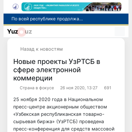
Оказавшийся в сложной ситуации в Германии соотечественник возвращен в Узбекистан
В Узбекистане определили порядок создания и эксплуатации платных автодорог
Yuz
uz
Мошенничество при трудоустройстве за рубежом: в Каракалпакстане и Ташкенте выявлены новые случаи обмана граждан
В Сенате состоялась встреча с представителем Госдепартамента США
Назад к новостям
По всей республике продолжаются мероприятия в рамках акции «Актуальные 40 дней»
Новые проекты УзРТСБ в
сфере электронной
коммерции
Страна в фокусе
26 ноя 2020, 13:27
691
25 ноября 2020 года в Национальном
пресс-центре акционерным обществом
«Узбекская республиканская товарно-
сырьевая биржа» (УзРТСБ) проведена
пресс-конференция для средств массовой