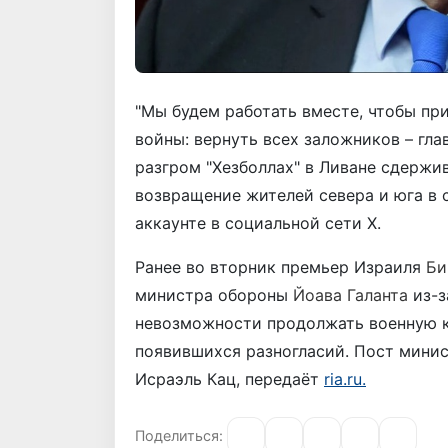
"Мы будем работать вместе, чтобы при
войны: вернуть всех заложников – гла
разгром "Хезболлах" в Ливане сдержи
возвращение жителей севера и юга в с
аккаунте в социальной сети Х.
Ранее во вторник премьер Израиля
Би
министра обороны
Йоава Галанта
из-з
невозможности продолжать военную к
появившихся разногласий. Пост мини
Исраэль Кац, передаёт
ria.ru.
Поделиться: