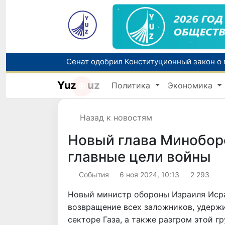
Yuz
uz
Политика
Экономика
В Узбекистане упростят назначение пен
Назад к новостям
Новый глава Минобор
главные цели войны
Cобытия
6 ноя 2024, 10:13
2 293
Новый министр обороны Израиля Исра
возвращение всех заложников, удер
секторе Газа, а также разгром этой г