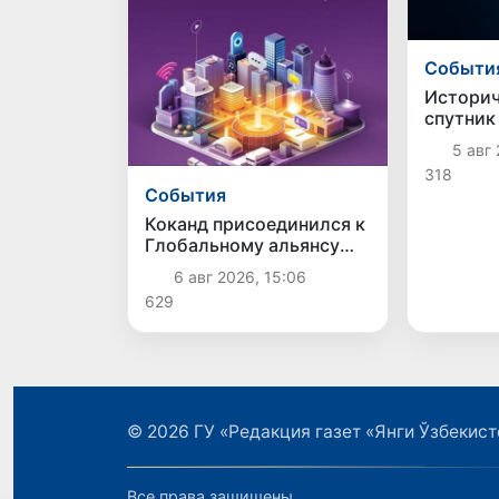
Cобыти
Историч
спутник
«Samark
5 авг 
успешно
318
орбиту
Cобытия
Коканд присоединился к
Глобальному альянсу
ЮНЕСКО по медиа- и
6 авг 2026, 15:06
информационной
629
грамотности
© 2026
ГУ «Редакция газет «Янги Ўзбекист
Все права защищены.