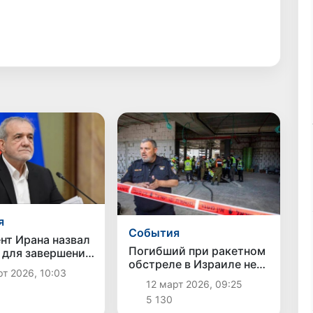
я
Cобытия
нт Ирана назвал
Погибший при ракетном
 для завершения
обстреле в Израиле не
та с США и
т 2026, 10:03
являлся гражданином
ем
12 март 2026, 09:25
Узбекистана -
5 130
посольство