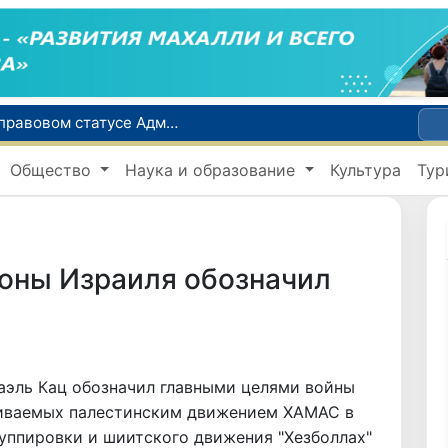
Сенат одобрил Конституционный закон о правовом статусе Администрации Президента Республики Узбекистан
В Ташкенте задержали подозреваемых в распространении крупной партии наркотиков
Общество
Наука и образование
Культура
Тур
сий по инвалидности
До 10 августа студенты могут исправить отклоненные заявления на перевод в государственные вузы
Страны Центральной Азии одобрили проект автоматизированного учета воды в бассейне Сырдарьи
оны Израиля обозначил
эль Кац обозначил главными целями войны
живаемых палестинским движением ХАМАС в
руппировки и шиитского движения "Хезболлах"