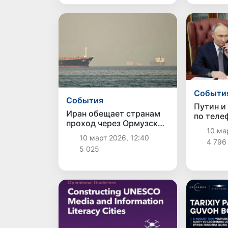
Cобыти
Cобытия
Путин и
Иран обещает странам
по теле
проход через Ормузский
Украину
10 мар
пролив, но есть условие
10 март 2026, 12:40
4 796
5 025