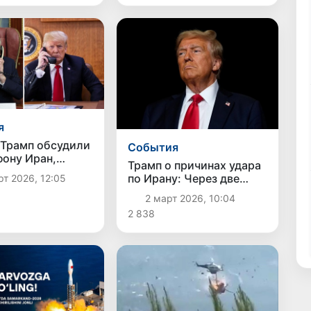
я
 Трамп обсудили
Cобытия
фону Иран,
Трамп о причинах удара
 и Венесуэлу
по Ирану: Через две
т 2026, 12:05
недели они могли бы
2 март 2026, 10:04
получить ядерную
2 838
боеголовку