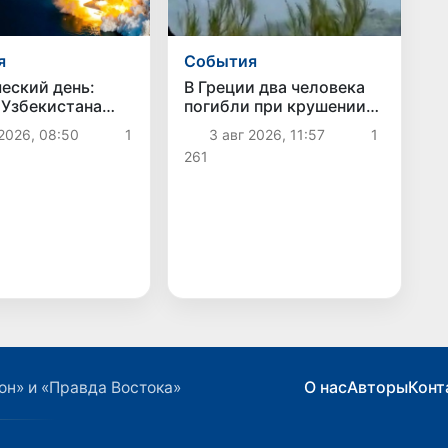
я
Cобытия
еский день:
В Греции два человека
 Узбекистана
погибли при крушении
and-2028»
пожарных вертолетов
2026, 08:50
1
3 авг 2026, 11:57
1
 выведен на
261
О нас
Авторы
Конт
он» и «Правда Востока»