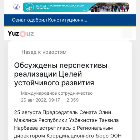
В Ташкенте задержали подозреваемых в распространении крупной партии наркотиков
В Узбекистане упростят назначение пенсий по инвалидности
Yuz
uz
До 10 августа студенты могут исправить отклоненные заявления на перевод в государственные вузы
Страны Центральной Азии одобрили проект автоматизированного учета воды в бассейне Сырдарьи
Назад к новостям
Сенат одобрил Конституционный закон о правовом статусе Администрации Президента Республики Узбекистан
Обсуждены перспективы
реализации Целей
устойчивого развития
Международное сотрудничество
26 авг 2022, 09:17
2 359
25 августа Председатель Сената Олий
Мажлиса Республики Узбекистан Танзила
Нарбаева встретилась с Региональным
директором Координационного бюро ООН