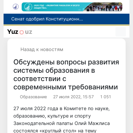
Сенат одобрил Конституционный закон о правовом статусе Администрации Президента Республики Узбекистан
В Ташкенте задержали подозреваемых в распространении крупной партии наркотиков
Yuz
uz
В Узбекистане упростят назначение пенсий по инвалидности
До 10 августа студенты могут исправить отклоненные заявления на перевод в государственные вузы
Назад к новостям
Страны Центральной Азии одобрили проект автоматизированного учета воды в бассейне Сырдарьи
Обсуждены вопросы развития
системы образования в
соответствии с
современными требованиями
Образование
27 июля 2022, 15:57
1 051
27 июля 2022 года в Комитете по науке,
образованию, культуре и спорту
Законодательной палаты Олий Мажлиса
состоялся «круглый стол» на тему