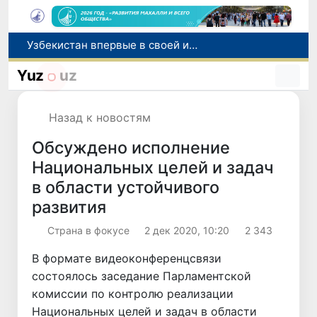
Узбекистан впервые в своей истории примет престижную Международную олимпиаду по информатике IOI 2026
Число пользователей мобильного интернета в Узбекистане за 10 лет выросло в 4,3 раза
Yuz
uz
При содействии Генконсульства Узбекистана соотечественница, перенесшая инсульт в Алматы, вернулась на родину
В Ташкенте состоялось заседание Исполнительного комитета Федерации тяжелой атлетики Азии
Назад к новостям
Китай и Россия стали крупнейшими торговыми партнерами Узбекистана в первом полугодии 2026 года
Обсуждено исполнение
Национальных целей и задач
в области устойчивого
развития
Страна в фокусе
2 дек 2020, 10:20
2 343
В формате видеоконференцсвязи
состоялось заседание Парламентской
комиссии по контролю реализации
Национальных целей и задач в области