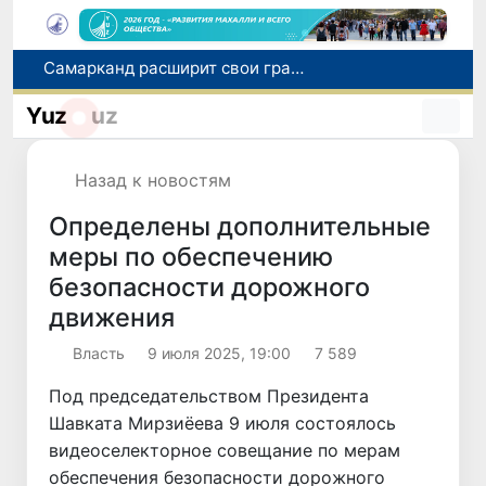
С 1 сентября пассажиры должны будут оплачивать проезд сразу при посадке в автобус
В Сурхандарье пресечена деятельность подпольной группы, планировавшей теракты и выезд в Сирию
Yuz
uz
В Узбекистане упростят открытие бизнеса и расширят возможности выбора фамилии для ребенка
В Хорватии при столкновении грузового и пассажирского поездов пострадали 24 человека
Назад к новостям
Самарканд расширит свои границы и приблизится к статусу города-миллионника
Определены дополнительные
меры по обеспечению
безопасности дорожного
движения
Власть
9 июля 2025, 19:00
7 589
Под председательством Президента
Шавката Мирзиёева 9 июля состоялось
видеоселекторное совещание по мерам
обеспечения безопасности дорожного