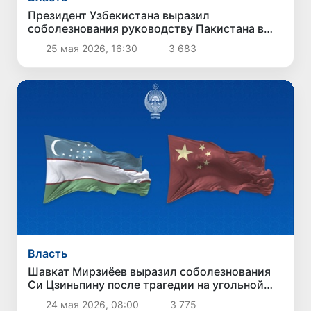
Президент Узбекистана выразил
соболезнования руководству Пакистана в
связи с терактом в Кветте
25 мая 2026, 16:30
3 683
Власть
Шавкат Мирзиёев выразил соболезнования
Си Цзиньпину после трагедии на угольной
шахте в Китае
24 мая 2026, 08:00
3 775