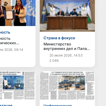
ность
Страна в фокусе
ность
рических
Министерство
ов Узбекистана
внутренних дел и Палата
я 2026, 09:14
 в соответствии
адвокатов Узбекистана
20 июля 2026, 14:53
ународными
подписали меморандум
тами ICAO
2 046
о сотрудничестве
изация
Цифровизация