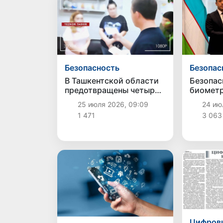
Безопасность
Безопас
В Ташкентской области
Безопас
предотвращены четыре
биомет
случая торговли людьми
паспорт
25 июля 2026, 09:09
24 июл
усилена
1 471
3 063
с межд
стандар
Цифров