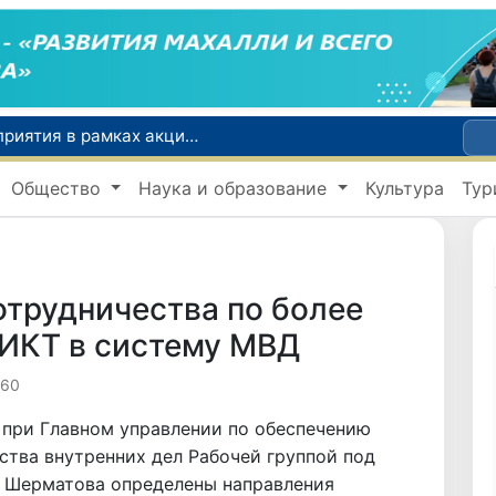
По всей республике продолжаются мероприятия в рамках акции «Актуальные 40 дней»
Оказавшийся в сложной ситуации в Германии соотечественник возвращен в Узбекистан
Общество
Наука и образование
Культура
Тур
В Узбекистане определили порядок создания и эксплуатации платных автодорог
Мошенничество при трудоустройстве за рубежом: в Каракалпакстане и Ташкенте выявлены новые случаи обмана граждан
В Сенате состоялась встреча с представителем Госдепартамента США
трудничества по более
ИКТ в систему МВД
160
 при Главном управлении по обеспечению
тва внутренних дел Рабочей группой под
 Шерматова определены направления