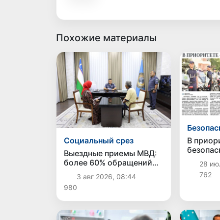
Похожие материалы
Безопас
В приор
Социальный срез
безопас
Выездные приемы МВД:
более 60% обращений
28 июл
граждан решены
762
3 авг 2026, 08:44
непосредственно в ходе
980
приема