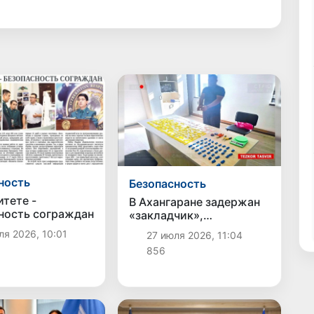
ность
Безопасность
итете -
В Ахангаране задержан
ность сограждан
«закладчик»,
распространявший
я 2026, 10:01
27 июля 2026, 11:04
синтетические
856
наркотики через 300
тайников