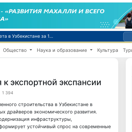
Число пользователей мобильного интернета в Узбекистане за 10 лет выросло в 4,3 раза
При содействии Генконсульства Узбекистана соотечественница, перенесшая инсульт в Алматы, вернулась на родину
Общество
Наука и образование
Культура
Тур
В Ташкенте состоялось заседание Исполнительного комитета Федерации тяжелой атлетики Азии
Китай и Россия стали крупнейшими торговыми партнерами Узбекистана в первом полугодии 2026 года
Узбекистан впервые в своей истории примет престижную Международную олимпиаду по информатике IOI 2026
к экспортной экспансии
1 394
енного строительства в Узбекистане в
ых драйверов экономического развития.
дернизация инфраструктуры,
о формирует устойчивый спрос на современные