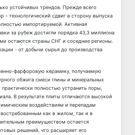
ько устойчивых трендов. Прежде всего
ор - технологический сдвиг в сторону выпуска
олностью импортируемой. Активная
авки за рубеж достигли порядка 43,3 миллиона
ми остаются страны СНГ и соседние регионы.
рации - от добычи сырья до производства
менно-фарфоровую керамику, получаемую
урного обжига смеси глины и минеральных
т практически полностью устранить поры,
иала. В результате плиты отличаются высокой
химическим воздействиям и перепадам
 востребованным как в жилом, так и в
нительным преимуществом остается
етовых решений, что расширяет его