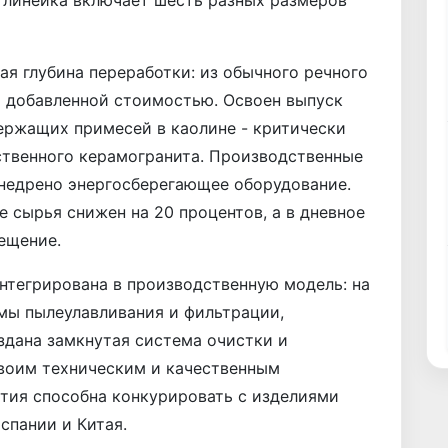
 линейка включает шесть разных размеров
ая глубина переработки: из обычного речного
й добавленной стоимостью. Освоен выпуск
ержащих примесей в каолине - критически
ственного керамогранита. Производственные
недрено энергосберегающее оборудование.
 сырья снижен на 20 процентов, а в дневное
ещение.
нтегрирована в производственную модель: на
мы пылеулавливания и фильтрации,
здана замкнутая система очистки и
своим техническим и качественным
тия способна конкурировать с изделиями
спании и Китая.