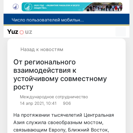
Число пользователей мобильного интернета в Узбекистане за 10 лет выросло в 4,3 раза
При содействии Генконсульства Узбекистана соотечественница, перенесшая инсульт в Алматы, вернулась на родину
Yuz
uz
В Ташкенте состоялось заседание Исполнительного комитета Федерации тяжелой атлетики Азии
Китай и Россия стали крупнейшими торговыми партнерами Узбекистана в первом полугодии 2026 года
Назад к новостям
Узбекистан впервые в своей истории примет престижную Международную олимпиаду по информатике IOI 2026
От регионального
взаимодействия к
устойчивому совместному
росту
Международное сотрудничество
14 апр 2021, 10:41
906
На протяжении тысячелетий Центральная
Азия служила своеобразным мостом,
связывающим Европу, Ближний Восток,