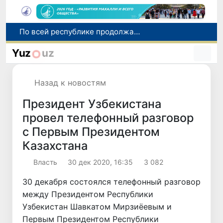
Оказавшийся в сложной ситуации в Германии соотечественник возвращен в Узбекистан
В Узбекистане определили порядок создания и эксплуатации платных автодорог
Yuz
uz
Мошенничество при трудоустройстве за рубежом: в Каракалпакстане и Ташкенте выявлены новые случаи обмана граждан
В Сенате состоялась встреча с представителем Госдепартамента США
Назад к новостям
По всей республике продолжаются мероприятия в рамках акции «Актуальные 40 дней»
Президент Узбекистана
провел телефонный разговор
с Первым Президентом
Казахстана
Власть
30 дек 2020, 16:35
3 082
30 декабря состоялся телефонный разговор
между Президентом Республики
Узбекистан Шавкатом Мирзиёевым и
Первым Президентом Республики