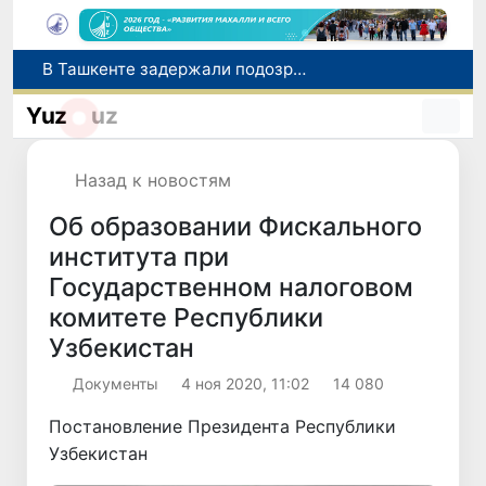
В Ташкенте задержали подозреваемых в распространении крупной партии наркотиков
В Узбекистане упростят назначение пенсий по инвалидности
Yuz
uz
До 10 августа студенты могут исправить отклоненные заявления на перевод в государственные вузы
Страны Центральной Азии одобрили проект автоматизированного учета воды в бассейне Сырдарьи
Назад к новостям
Сенат одобрил Конституционный закон о правовом статусе Администрации Президента Республики Узбекистан
Об образовании Фискального
института при
Государственном налоговом
комитете Республики
Узбекистан
Документы
4 ноя 2020, 11:02
14 080
Постановление Президента Республики
Узбекистан