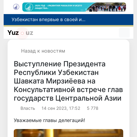
Число пользователей мобильного интернета в Узбекистане за 10 лет выросло в 4,3 раза
При содействии Генконсульства Узбекистана соотечественница, перенесшая инсульт в Алматы, вернулась на родину
Yuz
uz
В Ташкенте состоялось заседание Исполнительного комитета Федерации тяжелой атлетики Азии
Китай и Россия стали крупнейшими торговыми партнерами Узбекистана в первом полугодии 2026 года
Назад к новостям
Узбекистан впервые в своей истории примет престижную Международную олимпиаду по информатике IOI 2026
Выступление Президента
Республики Узбекистан
Шавката Мирзиёева на
Консультативной встрече глав
государств Центральной Азии
Власть
14 сен 2023, 17:52
5 778
Уважаемые главы делегаций!