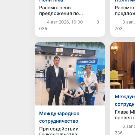
Рассмотрены
Рассмо
предложения по
предлож
совершенствованию
дальне
4 авг 2026, 16:00
3
3 авг 
системы оплаты труда
соверш
035
703
государственных
системы
служащих
защиты
Междун
сотрудн
Глава М
Международное
провел 
сотрудничество
руковод
6 авг 
При содействии
принял 
736
Генконсульства
Узбекск