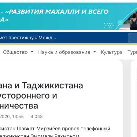
Узбекистан впервые в своей истории примет престижную Международную олимпиаду по информатике IOI 2026
Число пользователей мобильного интернета в Узбекистане за 10 лет выросло в 4,3 раза
Общество
Наука и образование
Культура
Тур
При содействии Генконсульства Узбекистана соотечественница, перенесшая инсульт в Алматы, вернулась на родину
В Ташкенте состоялось заседание Исполнительного комитета Федерации тяжелой атлетики Азии
Китай и Россия стали крупнейшими торговыми партнерами Узбекистана в первом полугодии 2026 года
ана и Таджикистана
стороннего и
ничества
 2020, 13:55
4 048
екистан Шавкат Мирзиёев провел телефонный
Таджикистан Эмомали Рахмоном.