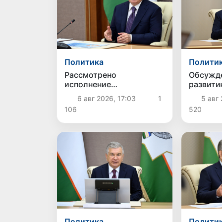
Политика
Полити
Рассмотрено
Обсужд
исполнение
развит
приоритетных задач в
животно
6 авг 2026, 17:03
1
5 авг 
энергетической отрасли
птицево
106
520
Политика
Полити