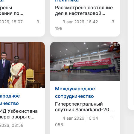
трены
Рассмотрено состояние
ения по
дел в нефтегазовой
йшему
отрасли
2026, 18:07
3
3 авг 2026, 16:42
3
енствованию
198
 социальной
Международное
ародное
сотрудничество
ичество
Гиперспектральный
спутник Samarkand-2028
ИД Узбекистана
будет запущен на орбиту
переговоры с
4 авг 2026, 10:04
1
5 август
ством Индии и
056
2026, 08:58
участие в
о-индийском