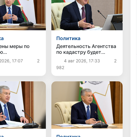
ка
Политика
ены меры по
Деятельность Агентства
ию
по кадастру будет
водства и
организована на основе
2026, 17:07
2
4 авг 2026, 17:33
2
дства
новых подходов
982
ка
Политика