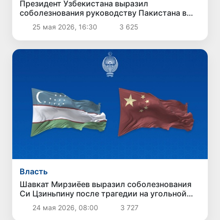
Президент Узбекистана выразил
соболезнования руководству Пакистана в
связи с терактом в Кветте
25 мая 2026, 16:30
3 625
Власть
Шавкат Мирзиёев выразил соболезнования
Си Цзиньпину после трагедии на угольной
шахте в Китае
24 мая 2026, 08:00
3 727