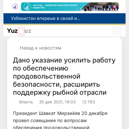
Узбекистан впервые в своей истории примет престижную Международную олимпиаду по информатике IOI 2026
Число пользователей мобильного интернета в Узбекистане за 10 лет выросло в 4,3 раза
Yuz
uz
При содействии Генконсульства Узбекистана соотечественница, перенесшая инсульт в Алматы, вернулась на родину
В Ташкенте состоялось заседание Исполнительного комитета Федерации тяжелой атлетики Азии
Назад к новостям
Китай и Россия стали крупнейшими торговыми партнерами Узбекистана в первом полугодии 2026 года
Дано указание усилить работу
по обеспечению
продовольственной
безопасности, расширить
поддержку рыбной отрасли
Власть
20 дек 2021, 19:03
12 783
Президент Шавкат Мирзиёев 20 декабря
провел совещание по вопросам
обеспечения продовольственной