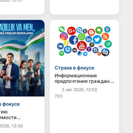
ственница,
шая инсульт в
 вернулась на
Страна в фокусе
Информационные
предпочтения граждан:
молодежь выбирает
5 авг 2026, 12:50
социальные сети, а
703
старшее поколение -
телевидение
в фокусе
тию
имости
тана объявлен
2026, 13:30
кий конкурс