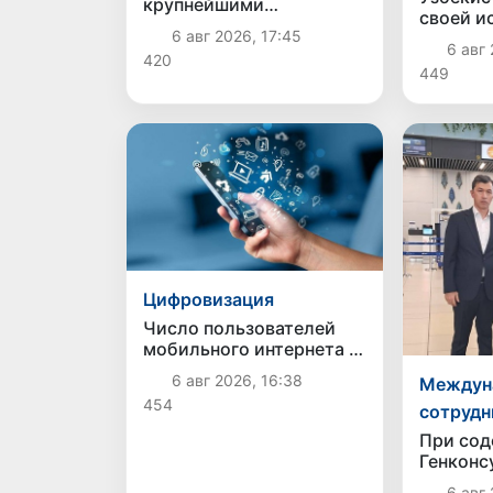
крупнейшими
своей и
торговыми партнерами
6 авг 2026, 17:45
прести
Узбекистана в первом
6 авг 
Междун
420
полугодии 2026 года
449
олимпиа
информа
Цифровизация
Число пользователей
мобильного интернета в
Узбекистане за 10 лет
6 авг 2026, 16:38
Междун
выросло в 4,3 раза
454
сотрудн
При сод
Генконс
Узбекис
6 авг 