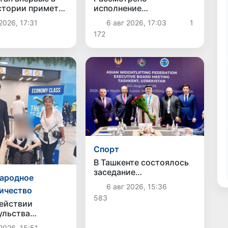
исполнение
стории примет
приоритетных задач в
жную
6 авг 2026, 17:03
1
2026, 17:31
энергетической отрасли
ародную
172
ду по
тике IOI 2026
Спорт
В Ташкенте состоялось
заседание
ародное
Исполнительного
6 авг 2026, 15:36
ичество
комитета Федерации
583
тяжелой атлетики Азии
ействии
ульства
тана
2026, 15:51