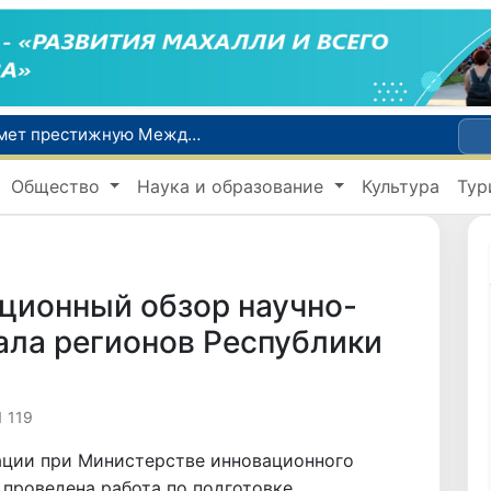
Узбекистан впервые в своей истории примет престижную Международную олимпиаду по информатике IOI 2026
Число пользователей мобильного интернета в Узбекистане за 10 лет выросло в 4,3 раза
Общество
Наука и образование
Культура
Тур
При содействии Генконсульства Узбекистана соотечественница, перенесшая инсульт в Алматы, вернулась на родину
В Ташкенте состоялось заседание Исполнительного комитета Федерации тяжелой атлетики Азии
Китай и Россия стали крупнейшими торговыми партнерами Узбекистана в первом полугодии 2026 года
ционный обзор научно-
ала регионов Республики
1 119
ации при Министерстве инновационного
 проведена работа по подготовке