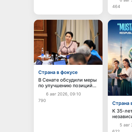
соотече
464
перенес
Алматы,
родину
Страна в фокусе
В Сенате обсудили меры
по улучшению позиций
Узбекистана в
6 авг 2026, 09:10
международных
790
рейтингах и индексах
Страна 
К 35-ле
независ
Узбекис
5 авг 
творчес
622