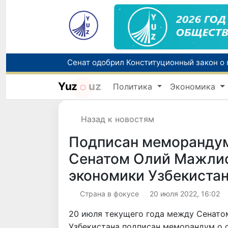
Yuz
uz
Политика
Экономика
В Узбекистане упростят назначение пен
Назад к новостям
Подписан меморандум
Сенатом Олий Мажлис
экономики Узбекиста
Страна в фокусе
20 июля 2022, 16:02
20 июля текущего года между Сенато
Узбекистана подписан меморандум о 