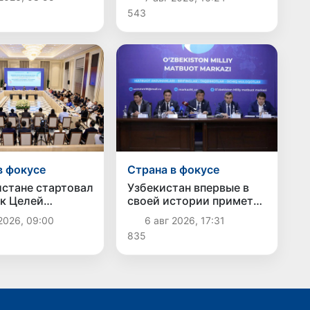
вольственных
Госдепартамента США
543
в фокусе
Страна в фокусе
истане стартовал
Узбекистан впервые в
к Целей
своей истории примет
вого развития
престижную
2026, 09:00
6 авг 2026, 17:31
Международную
835
олимпиаду по
информатике IOI 2026