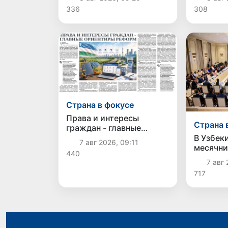
безопасности продукции
непродо
336
308
товаров
Страна в фокусе
Права и интересы
Страна 
граждан - главные
ориентиры реформ
В Узбек
7 авг 2026, 09:11
месячни
440
устойчи
7 авг 
717