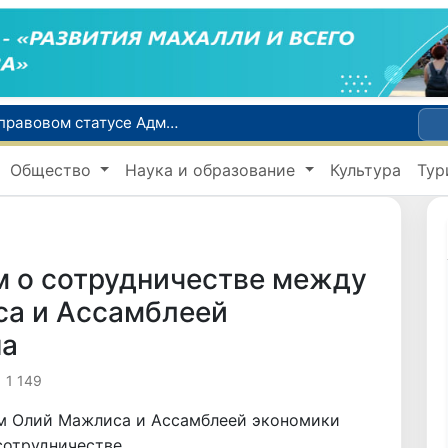
Сенат одобрил Конституционный закон о правовом статусе Администрации Президента Республики Узбекистан
В Ташкенте задержали подозреваемых в распространении крупной партии наркотиков
Общество
Наука и образование
Культура
Тур
сий по инвалидности
До 10 августа студенты могут исправить отклоненные заявления на перевод в государственные вузы
Страны Центральной Азии одобрили проект автоматизированного учета воды в бассейне Сырдарьи
 о сотрудничестве между
а и Ассамблеей
на
1 149
м Олий Мажлиса и Ассамблеей экономики
сотрудничестве.