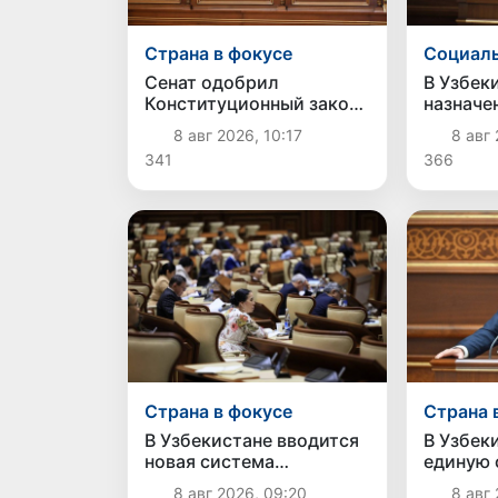
Страна в фокусе
Социаль
Сенат одобрил
В Узбек
Конституционный закон
назначе
о правовом статусе
инвалид
8 авг 2026, 10:17
8 авг 
Администрации
341
366
Президента Республики
Узбекистан
Страна в фокусе
Страна 
В Узбекистане вводится
В Узбек
новая система
единую 
обеспечения
за безо
8 авг 2026, 09:20
8 авг 