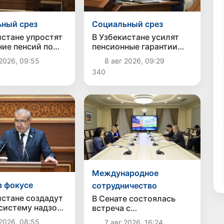
ный срез
Социальный срез
истане упростят
В Узбекистане усилят
ние пенсий по
пенсионные гарантии
ности
для военнослужащих и
2026, 09:55
8 авг 2026, 09:29
членов их семей
340
Международное
в фокусе
сотрудничество
истане создадут
В Сенате состоялась
систему надзора
встреча с
пасностью
представителем
2026, 08:55
7 авг 2026, 16:24