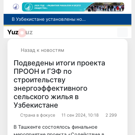
В Узбекистане определен порядок перехода банков и МФО на исламскую банковскую деятельность
В Узбекистане вводятся новые субсидии и сервисная поддержка для племенного животноводства
Yuz
uz
Узбекистан и Великобритания рассматривают вопрос запуска прямых авиарейсов по маршруту «Ташкент - Манчестер»
Выходные в Узбекистане будут жаркими: воздух прогреется до +42 градусов
Назад к новостям
В Узбекистане установлены новые правила классификации и использования автомобильных дорог
Подведены итоги проекта
ПРООН и ГЭФ по
строительству
энергоэффективного
сельского жилья в
Узбекистане
Страна в фокусе
11 сен 2024, 10:18
2 299
В Ташкенте состоялось финальное
мероприятие проекта «Содействие в