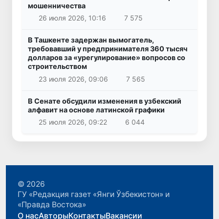
мошенничества
26 июля 2026, 10:16
7 575
В Ташкенте задержан вымогатель,
требовавший у предпринимателя 360 тысяч
долларов за «урегулирование» вопросов со
строительством
23 июля 2026, 09:06
7 565
В Сенате обсудили изменения в узбекский
алфавит на основе латинской графики
25 июля 2026, 09:22
6 044
© 2026
ГУ «Редакция газет «Янги Ўзбекистон» и
«Правда Востока»
О нас
Авторы
Контакты
Вакансии